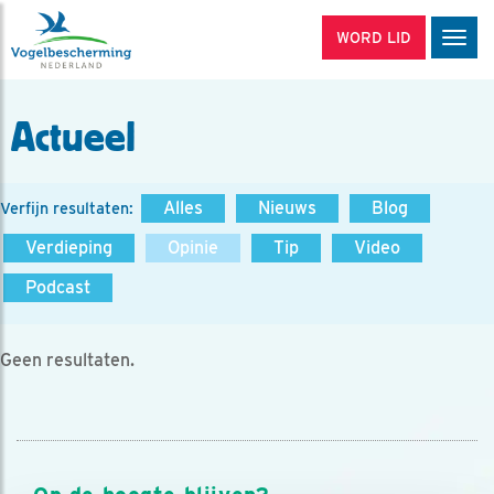
WORD LID
Men
Actueel
Alles
Nieuws
Blog
Verfijn resultaten:
Verdieping
Opinie
Tip
Video
Podcast
Geen resultaten.