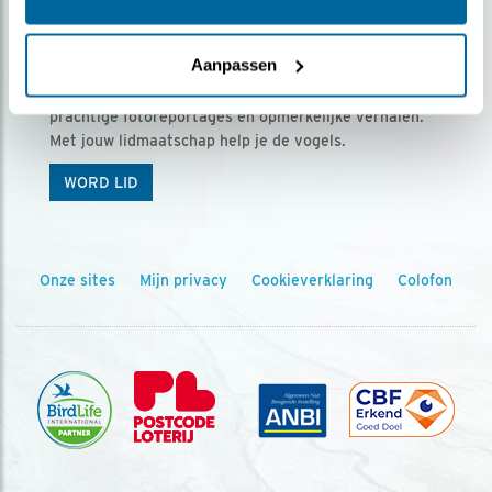
Ontvang 5 x Vogels voor € 36,00 per jaar
Aanpassen
Vogels is het tijdschrift voor onze leden, met
prachtige fotoreportages en opmerkelijke verhalen.
Met jouw lidmaatschap help je de vogels.
WORD LID
Onze sites
Mijn privacy
Cookieverklaring
Colofon