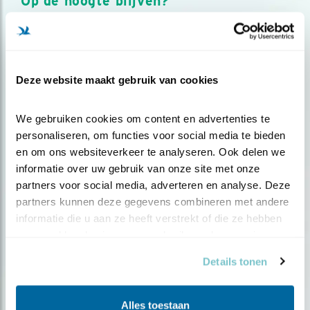
Op de hoogte blijven?
Meld je aan en ontvang nieuws, inspiratie, acties en tips
over vogels en activiteiten van Vogelbescherming.
AANMELDEN VOGELNIEUWS
Deze website maakt gebruik van cookies
Volg ons via social media
We gebruiken cookies om content en advertenties te 
personaliseren, om functies voor social media te bieden 
en om ons websiteverkeer te analyseren. Ook delen we 
informatie over uw gebruik van onze site met onze 
partners voor social media, adverteren en analyse. Deze 
partners kunnen deze gegevens combineren met andere 
informatie die u aan ze heeft verstrekt of die ze hebben 
verzameld op basis van uw gebruik van hun services.
Details tonen
Alles toestaan