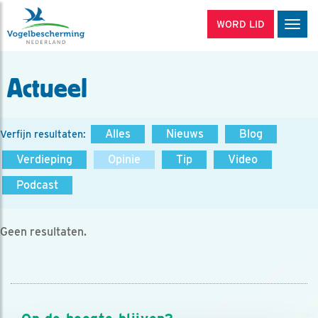
WORD LID
Men
Actueel
Alles
Nieuws
Blog
Verfijn resultaten:
Verdieping
Opinie
Tip
Video
Podcast
Geen resultaten.