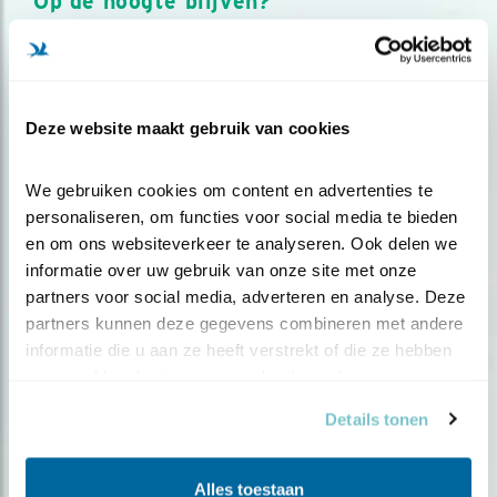
Op de hoogte blijven?
Meld je aan en ontvang nieuws, inspiratie, acties en tips
over vogels en activiteiten van Vogelbescherming.
AANMELDEN VOGELNIEUWS
Deze website maakt gebruik van cookies
Volg ons via social media
We gebruiken cookies om content en advertenties te 
personaliseren, om functies voor social media te bieden 
en om ons websiteverkeer te analyseren. Ook delen we 
informatie over uw gebruik van onze site met onze 
partners voor social media, adverteren en analyse. Deze 
partners kunnen deze gegevens combineren met andere 
informatie die u aan ze heeft verstrekt of die ze hebben 
verzameld op basis van uw gebruik van hun services.
Details tonen
Alles toestaan