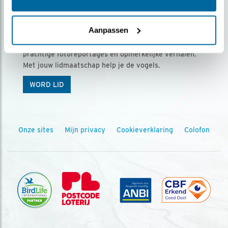
Ontvang 5 x Vogels voor € 36,00 per jaar
Aanpassen
Vogels is het tijdschrift voor onze leden, met
prachtige fotoreportages en opmerkelijke verhalen.
Met jouw lidmaatschap help je de vogels.
WORD LID
Onze sites
Mijn privacy
Cookieverklaring
Colofon