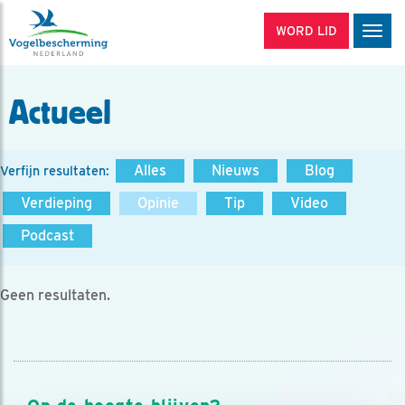
WORD LID
Men
Actueel
Alles
Nieuws
Blog
Verfijn resultaten:
Verdieping
Opinie
Tip
Video
Podcast
Geen resultaten.