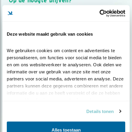
Op de hoogte blijven?
Meld je aan en ontvang nieuws, inspiratie, acties en tips
over vogels en activiteiten van Vogelbescherming.
AANMELDEN VOGELNIEUWS
Deze website maakt gebruik van cookies
Volg ons via social media
We gebruiken cookies om content en advertenties te 
personaliseren, om functies voor social media te bieden 
en om ons websiteverkeer te analyseren. Ook delen we 
informatie over uw gebruik van onze site met onze 
partners voor social media, adverteren en analyse. Deze 
partners kunnen deze gegevens combineren met andere 
informatie die u aan ze heeft verstrekt of die ze hebben 
verzameld op basis van uw gebruik van hun services.
Details tonen
Alles toestaan