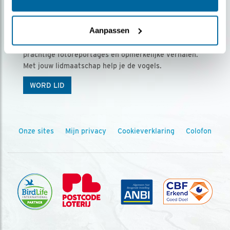
Ontvang 5 x Vogels voor € 36,00 per jaar
Aanpassen
Vogels is het tijdschrift voor onze leden, met
prachtige fotoreportages en opmerkelijke verhalen.
Met jouw lidmaatschap help je de vogels.
WORD LID
Onze sites
Mijn privacy
Cookieverklaring
Colofon