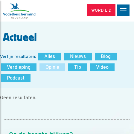
WORD LID
Men
Actueel
Alles
Nieuws
Blog
Verfijn resultaten:
Verdieping
Opinie
Tip
Video
Podcast
Geen resultaten.