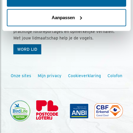
Ontvang 5 x Vogels voor € 36,00 per jaar
Aanpassen
Vogels is het tijdschrift voor onze leden, met
prachtige fotoreportages en opmerkelijke verhalen.
Met jouw lidmaatschap help je de vogels.
WORD LID
Onze sites
Mijn privacy
Cookieverklaring
Colofon