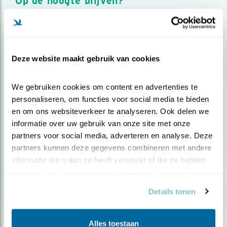
Op de hoogte blijven?
Meld je aan en ontvang nieuws, inspiratie, acties en tips
over vogels en activiteiten van Vogelbescherming.
AANMELDEN VOGELNIEUWS
Deze website maakt gebruik van cookies
Volg ons via social media
We gebruiken cookies om content en advertenties te 
personaliseren, om functies voor social media te bieden 
en om ons websiteverkeer te analyseren. Ook delen we 
informatie over uw gebruik van onze site met onze 
partners voor social media, adverteren en analyse. Deze 
partners kunnen deze gegevens combineren met andere 
informatie die u aan ze heeft verstrekt of die ze hebben 
verzameld op basis van uw gebruik van hun services.
Details tonen
Alles toestaan