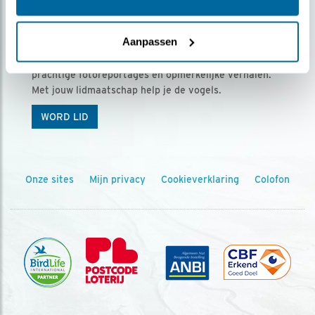
Ontvang 5 x Vogels voor € 36,00 per jaar
Aanpassen
Vogels is het tijdschrift voor onze leden, met
prachtige fotoreportages en opmerkelijke verhalen.
Met jouw lidmaatschap help je de vogels.
WORD LID
Onze sites
Mijn privacy
Cookieverklaring
Colofon