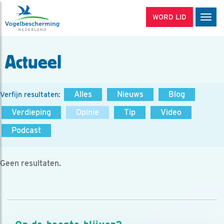
WORD LID
Men
Actueel
Alles
Nieuws
Blog
Verfijn resultaten:
Verdieping
Opinie
Tip
Video
Podcast
Geen resultaten.