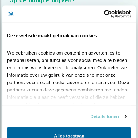
Op de hoogte blijven?
Meld je aan en ontvang nieuws, inspiratie, acties en tips
over vogels en activiteiten van Vogelbescherming.
AANMELDEN VOGELNIEUWS
Deze website maakt gebruik van cookies
Volg ons via social media
We gebruiken cookies om content en advertenties te 
personaliseren, om functies voor social media te bieden 
en om ons websiteverkeer te analyseren. Ook delen we 
informatie over uw gebruik van onze site met onze 
partners voor social media, adverteren en analyse. Deze 
partners kunnen deze gegevens combineren met andere 
informatie die u aan ze heeft verstrekt of die ze hebben 
verzameld op basis van uw gebruik van hun services.
Details tonen
Alles toestaan