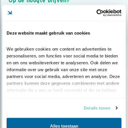
Op de hoogte blijven?
Meld je aan en ontvang nieuws, inspiratie, acties en tips
over vogels en activiteiten van Vogelbescherming.
AANMELDEN VOGELNIEUWS
Deze website maakt gebruik van cookies
Volg ons via social media
We gebruiken cookies om content en advertenties te 
personaliseren, om functies voor social media te bieden 
en om ons websiteverkeer te analyseren. Ook delen we 
informatie over uw gebruik van onze site met onze 
partners voor social media, adverteren en analyse. Deze 
partners kunnen deze gegevens combineren met andere 
informatie die u aan ze heeft verstrekt of die ze hebben 
verzameld op basis van uw gebruik van hun services.
Details tonen
Alles toestaan