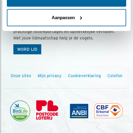
Ontvang 5 x Vogels voor € 36,00 per jaar
Aanpassen
Vogels is het tijdschrift voor onze leden, met
prachtige fotoreportages en opmerkelijke verhalen.
Met jouw lidmaatschap help je de vogels.
WORD LID
Onze sites
Mijn privacy
Cookieverklaring
Colofon