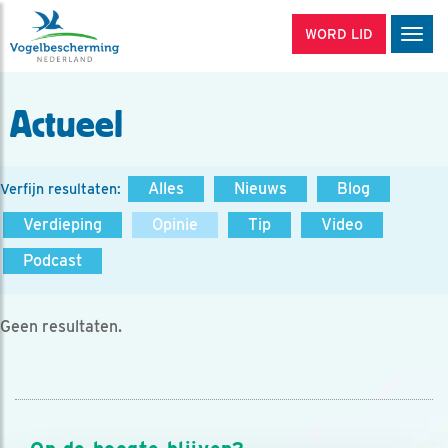
WORD LID
Men
Actueel
Alles
Nieuws
Blog
Verfijn resultaten:
Verdieping
Opinie
Tip
Video
Podcast
Geen resultaten.