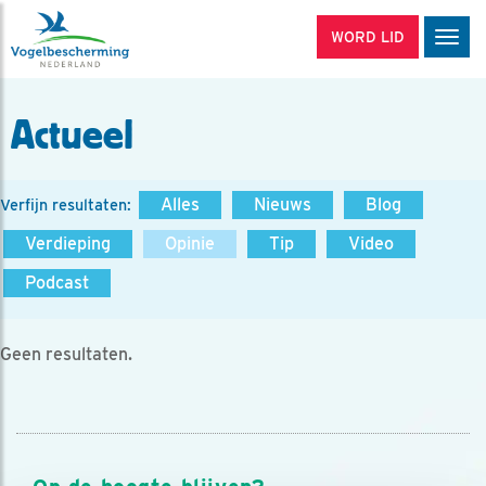
WORD LID
Men
Actueel
Alles
Nieuws
Blog
Verfijn resultaten:
Verdieping
Opinie
Tip
Video
Podcast
Geen resultaten.