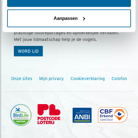
Ontvang 5 x Vogels voor € 36,00 per jaar
Aanpassen
Vogels is het tijdschrift voor onze leden, met
prachtige fotoreportages en opmerkelijke verhalen.
Met jouw lidmaatschap help je de vogels.
WORD LID
Onze sites
Mijn privacy
Cookieverklaring
Colofon