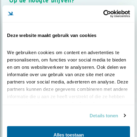
Op de hoogte blijven?
Meld je aan en ontvang nieuws, inspiratie, acties en tips
over vogels en activiteiten van Vogelbescherming.
AANMELDEN VOGELNIEUWS
Deze website maakt gebruik van cookies
Volg ons via social media
We gebruiken cookies om content en advertenties te 
personaliseren, om functies voor social media te bieden 
en om ons websiteverkeer te analyseren. Ook delen we 
informatie over uw gebruik van onze site met onze 
partners voor social media, adverteren en analyse. Deze 
partners kunnen deze gegevens combineren met andere 
informatie die u aan ze heeft verstrekt of die ze hebben 
verzameld op basis van uw gebruik van hun services.
Details tonen
Alles toestaan