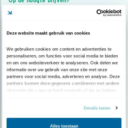
Op de hoogte blijven?
Meld je aan en ontvang nieuws, inspiratie, acties en tips
over vogels en activiteiten van Vogelbescherming.
AANMELDEN VOGELNIEUWS
Deze website maakt gebruik van cookies
Volg ons via social media
We gebruiken cookies om content en advertenties te 
personaliseren, om functies voor social media te bieden 
en om ons websiteverkeer te analyseren. Ook delen we 
informatie over uw gebruik van onze site met onze 
partners voor social media, adverteren en analyse. Deze 
partners kunnen deze gegevens combineren met andere 
informatie die u aan ze heeft verstrekt of die ze hebben 
verzameld op basis van uw gebruik van hun services.
Details tonen
Alles toestaan