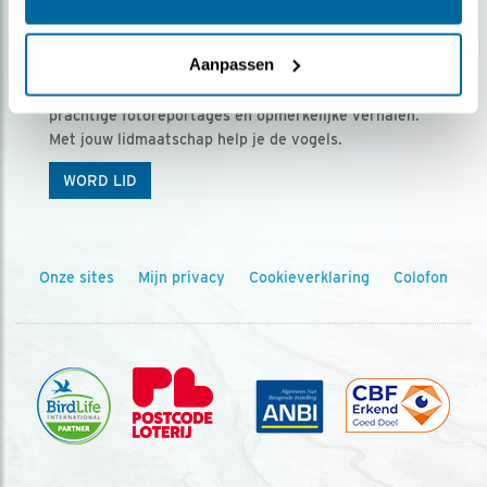
Ontvang 5 x Vogels voor € 36,00 per jaar
Aanpassen
Vogels is het tijdschrift voor onze leden, met
prachtige fotoreportages en opmerkelijke verhalen.
Met jouw lidmaatschap help je de vogels.
WORD LID
Onze sites
Mijn privacy
Cookieverklaring
Colofon