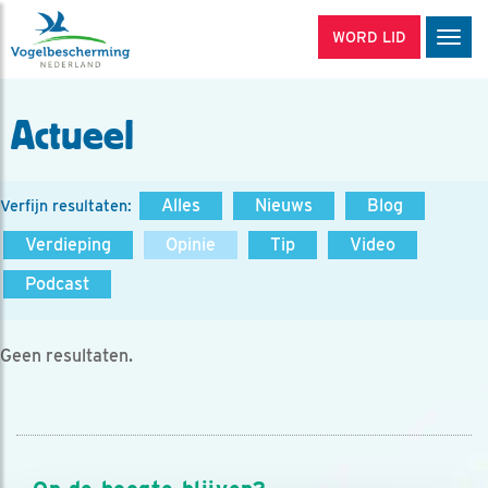
WORD LID
Men
Actueel
Alles
Nieuws
Blog
Verfijn resultaten:
Verdieping
Opinie
Tip
Video
Podcast
Geen resultaten.