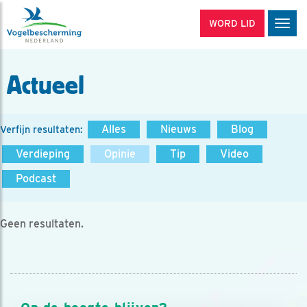
WORD LID
Men
Actueel
Alles
Nieuws
Blog
Verfijn resultaten:
Verdieping
Opinie
Tip
Video
Podcast
Geen resultaten.