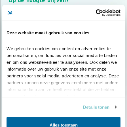
Op de hoogte blijven?
Meld je aan en ontvang nieuws, inspiratie, acties en tips
over vogels en activiteiten van Vogelbescherming.
AANMELDEN VOGELNIEUWS
Deze website maakt gebruik van cookies
Volg ons via social media
We gebruiken cookies om content en advertenties te 
personaliseren, om functies voor social media te bieden 
en om ons websiteverkeer te analyseren. Ook delen we 
informatie over uw gebruik van onze site met onze 
partners voor social media, adverteren en analyse. Deze 
partners kunnen deze gegevens combineren met andere 
informatie die u aan ze heeft verstrekt of die ze hebben 
verzameld op basis van uw gebruik van hun services.
Details tonen
Alles toestaan