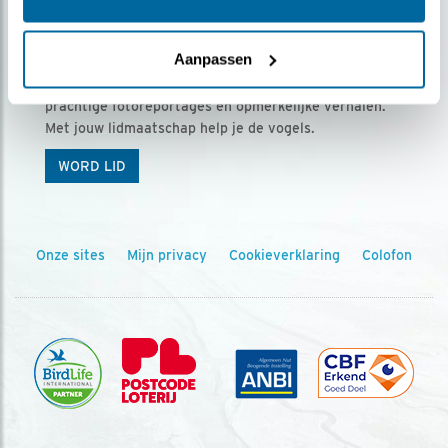
Ontvang 5 x Vogels voor € 36,00 per jaar
Aanpassen
Vogels is het tijdschrift voor onze leden, met
prachtige fotoreportages en opmerkelijke verhalen.
Met jouw lidmaatschap help je de vogels.
WORD LID
Onze sites
Mijn privacy
Cookieverklaring
Colofon