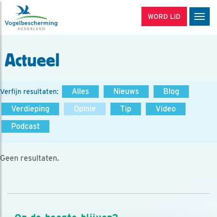
WORD LID
Men
Actueel
Alles
Nieuws
Blog
Verfijn resultaten:
Verdieping
Opinie
Tip
Video
Podcast
Geen resultaten.