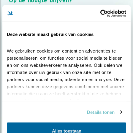
Op de hoogte blijven?
Meld je aan en ontvang nieuws, inspiratie, acties en tips
over vogels en activiteiten van Vogelbescherming.
AANMELDEN VOGELNIEUWS
Deze website maakt gebruik van cookies
Volg ons via social media
We gebruiken cookies om content en advertenties te 
personaliseren, om functies voor social media te bieden 
en om ons websiteverkeer te analyseren. Ook delen we 
informatie over uw gebruik van onze site met onze 
partners voor social media, adverteren en analyse. Deze 
partners kunnen deze gegevens combineren met andere 
informatie die u aan ze heeft verstrekt of die ze hebben 
verzameld op basis van uw gebruik van hun services.
Details tonen
Alles toestaan