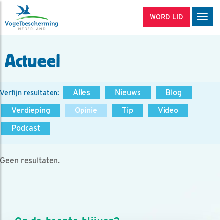
WORD LID
Men
Actueel
Alles
Nieuws
Blog
Verfijn resultaten:
Verdieping
Opinie
Tip
Video
Podcast
Geen resultaten.