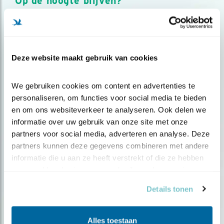
Op de hoogte blijven?
Meld je aan en ontvang nieuws, inspiratie, acties en tips
over vogels en activiteiten van Vogelbescherming.
AANMELDEN VOGELNIEUWS
Deze website maakt gebruik van cookies
Volg ons via social media
We gebruiken cookies om content en advertenties te 
personaliseren, om functies voor social media te bieden 
en om ons websiteverkeer te analyseren. Ook delen we 
informatie over uw gebruik van onze site met onze 
partners voor social media, adverteren en analyse. Deze 
partners kunnen deze gegevens combineren met andere 
informatie die u aan ze heeft verstrekt of die ze hebben 
verzameld op basis van uw gebruik van hun services.
Details tonen
Alles toestaan