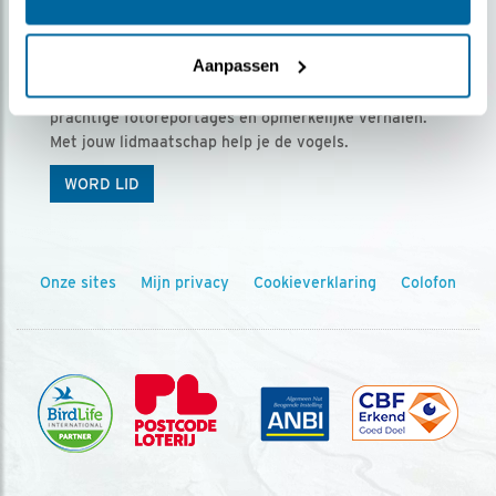
Ontvang 5 x Vogels voor € 36,00 per jaar
Aanpassen
Vogels is het tijdschrift voor onze leden, met
prachtige fotoreportages en opmerkelijke verhalen.
Met jouw lidmaatschap help je de vogels.
WORD LID
Onze sites
Mijn privacy
Cookieverklaring
Colofon