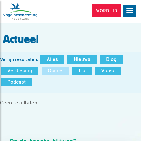
WORD LID
Men
Actueel
Alles
Nieuws
Blog
Verfijn resultaten:
Verdieping
Opinie
Tip
Video
Podcast
Geen resultaten.