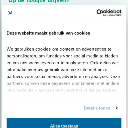
Op de hoogte blijven?
Meld je aan en ontvang nieuws, inspiratie, acties en tips
over vogels en activiteiten van Vogelbescherming.
AANMELDEN VOGELNIEUWS
Deze website maakt gebruik van cookies
Volg ons via social media
We gebruiken cookies om content en advertenties te 
personaliseren, om functies voor social media te bieden 
en om ons websiteverkeer te analyseren. Ook delen we 
informatie over uw gebruik van onze site met onze 
partners voor social media, adverteren en analyse. Deze 
partners kunnen deze gegevens combineren met andere 
informatie die u aan ze heeft verstrekt of die ze hebben 
verzameld op basis van uw gebruik van hun services.
Details tonen
Alles toestaan