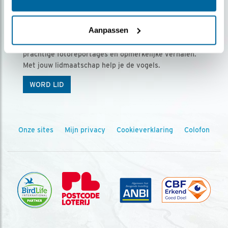
Ontvang 5 x Vogels voor € 36,00 per jaar
Aanpassen
Vogels is het tijdschrift voor onze leden, met
prachtige fotoreportages en opmerkelijke verhalen.
Met jouw lidmaatschap help je de vogels.
WORD LID
Onze sites
Mijn privacy
Cookieverklaring
Colofon