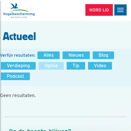
WORD LID
Men
Actueel
Alles
Nieuws
Blog
Verfijn resultaten:
Verdieping
Opinie
Tip
Video
Podcast
Geen resultaten.