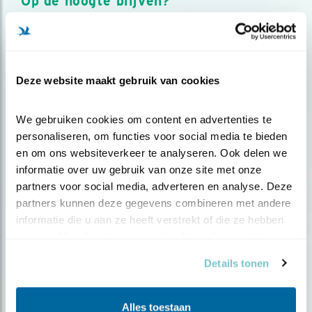
Op de hoogte blijven?
Meld je aan en ontvang nieuws, inspiratie, acties en tips
over vogels en activiteiten van Vogelbescherming.
AANMELDEN VOGELNIEUWS
Deze website maakt gebruik van cookies
Volg ons via social media
We gebruiken cookies om content en advertenties te 
personaliseren, om functies voor social media te bieden 
en om ons websiteverkeer te analyseren. Ook delen we 
informatie over uw gebruik van onze site met onze 
partners voor social media, adverteren en analyse. Deze 
partners kunnen deze gegevens combineren met andere 
informatie die u aan ze heeft verstrekt of die ze hebben 
verzameld op basis van uw gebruik van hun services.
Details tonen
Alles toestaan