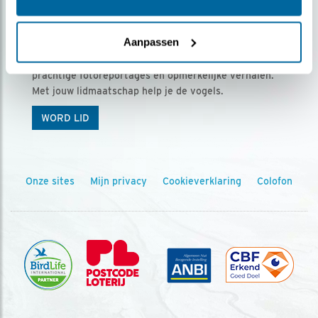
Ontvang 5 x Vogels voor € 36,00 per jaar
Aanpassen
Vogels is het tijdschrift voor onze leden, met
prachtige fotoreportages en opmerkelijke verhalen.
Met jouw lidmaatschap help je de vogels.
WORD LID
Onze sites
Mijn privacy
Cookieverklaring
Colofon