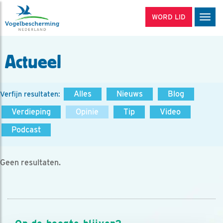
WORD LID
Men
Actueel
Alles
Nieuws
Blog
Verfijn resultaten:
Verdieping
Opinie
Tip
Video
Podcast
Geen resultaten.