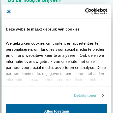
Op de hoogte blijven?
Meld je aan en ontvang nieuws, inspiratie, acties en tips
over vogels en activiteiten van Vogelbescherming.
AANMELDEN VOGELNIEUWS
Deze website maakt gebruik van cookies
Volg ons via social media
We gebruiken cookies om content en advertenties te 
personaliseren, om functies voor social media te bieden 
en om ons websiteverkeer te analyseren. Ook delen we 
informatie over uw gebruik van onze site met onze 
partners voor social media, adverteren en analyse. Deze 
partners kunnen deze gegevens combineren met andere 
informatie die u aan ze heeft verstrekt of die ze hebben 
verzameld op basis van uw gebruik van hun services.
Details tonen
Alles toestaan