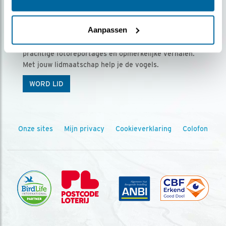
Ontvang 5 x Vogels voor € 36,00 per jaar
Aanpassen
Vogels is het tijdschrift voor onze leden, met
prachtige fotoreportages en opmerkelijke verhalen.
Met jouw lidmaatschap help je de vogels.
WORD LID
Onze sites
Mijn privacy
Cookieverklaring
Colofon