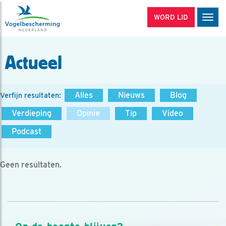
WORD LID
Men
Actueel
Alles
Nieuws
Blog
Verfijn resultaten:
Verdieping
Opinie
Tip
Video
Podcast
Geen resultaten.