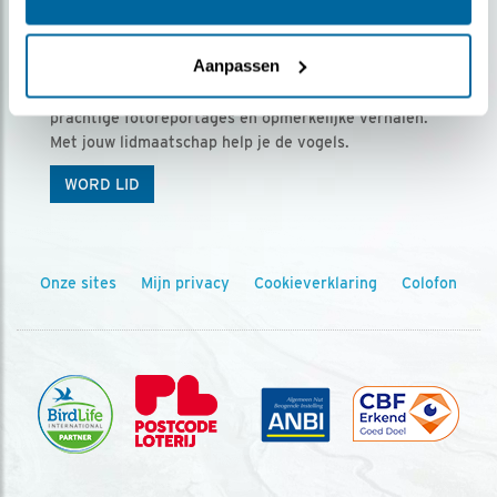
Ontvang 5 x Vogels voor € 36,00 per jaar
Aanpassen
Vogels is het tijdschrift voor onze leden, met
prachtige fotoreportages en opmerkelijke verhalen.
Met jouw lidmaatschap help je de vogels.
WORD LID
Onze sites
Mijn privacy
Cookieverklaring
Colofon