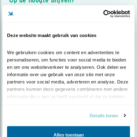
Op de hoogte blijven?
Meld je aan en ontvang nieuws, inspiratie, acties en tips
over vogels en activiteiten van Vogelbescherming.
AANMELDEN VOGELNIEUWS
Deze website maakt gebruik van cookies
Volg ons via social media
We gebruiken cookies om content en advertenties te 
personaliseren, om functies voor social media te bieden 
en om ons websiteverkeer te analyseren. Ook delen we 
informatie over uw gebruik van onze site met onze 
partners voor social media, adverteren en analyse. Deze 
partners kunnen deze gegevens combineren met andere 
informatie die u aan ze heeft verstrekt of die ze hebben 
verzameld op basis van uw gebruik van hun services.
Details tonen
Alles toestaan