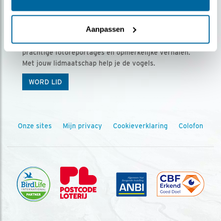
Ontvang 5 x Vogels voor € 36,00 per jaar
Aanpassen
Vogels is het tijdschrift voor onze leden, met
prachtige fotoreportages en opmerkelijke verhalen.
Met jouw lidmaatschap help je de vogels.
WORD LID
Onze sites
Mijn privacy
Cookieverklaring
Colofon