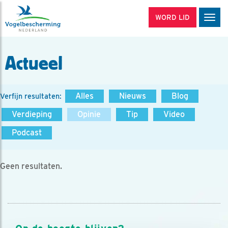
WORD LID
Men
Actueel
Alles
Nieuws
Blog
Verfijn resultaten:
Verdieping
Opinie
Tip
Video
Podcast
Geen resultaten.