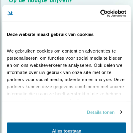
Op de hoogte blijven?
Meld je aan en ontvang nieuws, inspiratie, acties en tips
over vogels en activiteiten van Vogelbescherming.
AANMELDEN VOGELNIEUWS
Deze website maakt gebruik van cookies
Volg ons via social media
We gebruiken cookies om content en advertenties te 
personaliseren, om functies voor social media te bieden 
en om ons websiteverkeer te analyseren. Ook delen we 
informatie over uw gebruik van onze site met onze 
partners voor social media, adverteren en analyse. Deze 
partners kunnen deze gegevens combineren met andere 
informatie die u aan ze heeft verstrekt of die ze hebben 
verzameld op basis van uw gebruik van hun services.
Details tonen
Alles toestaan