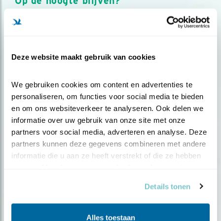
Op de hoogte blijven?
Meld je aan en ontvang nieuws, inspiratie, acties en tips
over vogels en activiteiten van Vogelbescherming.
AANMELDEN VOGELNIEUWS
Deze website maakt gebruik van cookies
Volg ons via social media
We gebruiken cookies om content en advertenties te 
personaliseren, om functies voor social media te bieden 
en om ons websiteverkeer te analyseren. Ook delen we 
informatie over uw gebruik van onze site met onze 
partners voor social media, adverteren en analyse. Deze 
partners kunnen deze gegevens combineren met andere 
informatie die u aan ze heeft verstrekt of die ze hebben 
verzameld op basis van uw gebruik van hun services.
Details tonen
Alles toestaan