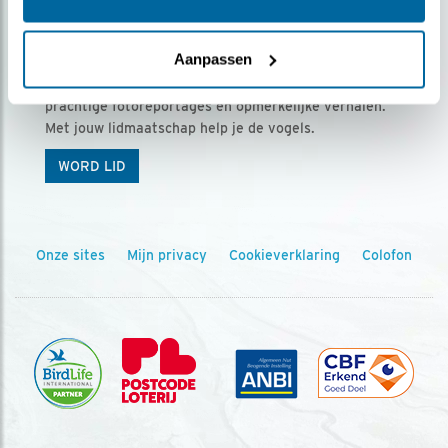
Ontvang 5 x Vogels voor € 36,00 per jaar
Aanpassen
Vogels is het tijdschrift voor onze leden, met
prachtige fotoreportages en opmerkelijke verhalen.
Met jouw lidmaatschap help je de vogels.
WORD LID
Onze sites
Mijn privacy
Cookieverklaring
Colofon