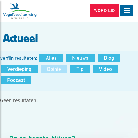
WORD LID
Men
Actueel
Alles
Nieuws
Blog
Verfijn resultaten:
Verdieping
Opinie
Tip
Video
Podcast
Geen resultaten.