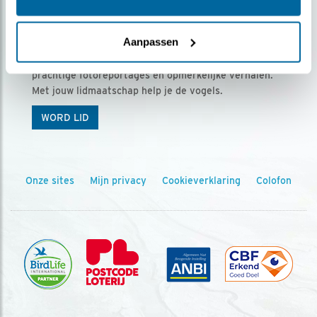
Ontvang 5 x Vogels voor € 36,00 per jaar
Aanpassen
Vogels is het tijdschrift voor onze leden, met
prachtige fotoreportages en opmerkelijke verhalen.
Met jouw lidmaatschap help je de vogels.
WORD LID
Onze sites
Mijn privacy
Cookieverklaring
Colofon