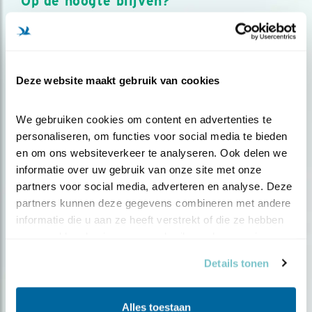
Op de hoogte blijven?
Meld je aan en ontvang nieuws, inspiratie, acties en tips
over vogels en activiteiten van Vogelbescherming.
AANMELDEN VOGELNIEUWS
Deze website maakt gebruik van cookies
Volg ons via social media
We gebruiken cookies om content en advertenties te 
personaliseren, om functies voor social media te bieden 
en om ons websiteverkeer te analyseren. Ook delen we 
informatie over uw gebruik van onze site met onze 
partners voor social media, adverteren en analyse. Deze 
partners kunnen deze gegevens combineren met andere 
informatie die u aan ze heeft verstrekt of die ze hebben 
verzameld op basis van uw gebruik van hun services.
Details tonen
Alles toestaan