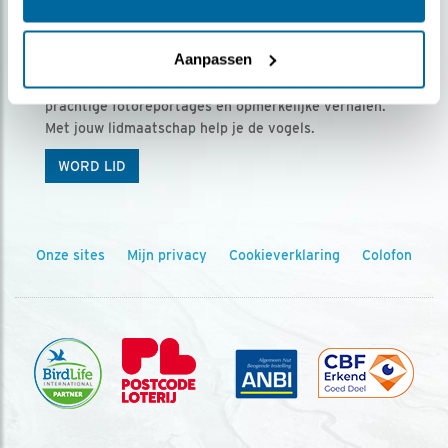
Ontvang 5 x Vogels voor € 36,00 per jaar
Aanpassen
Vogels is het tijdschrift voor onze leden, met
prachtige fotoreportages en opmerkelijke verhalen.
Met jouw lidmaatschap help je de vogels.
WORD LID
Onze sites
Mijn privacy
Cookieverklaring
Colofon