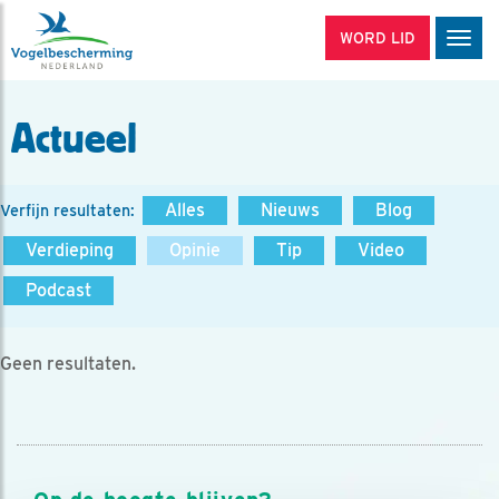
WORD LID
Men
Actueel
Alles
Nieuws
Blog
Verfijn resultaten:
Verdieping
Opinie
Tip
Video
Podcast
Geen resultaten.