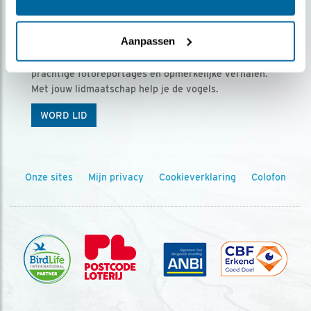
Ontvang 5 x Vogels voor € 36,00 per jaar
Aanpassen
Vogels is het tijdschrift voor onze leden, met
prachtige fotoreportages en opmerkelijke verhalen.
Met jouw lidmaatschap help je de vogels.
WORD LID
Onze sites
Mijn privacy
Cookieverklaring
Colofon