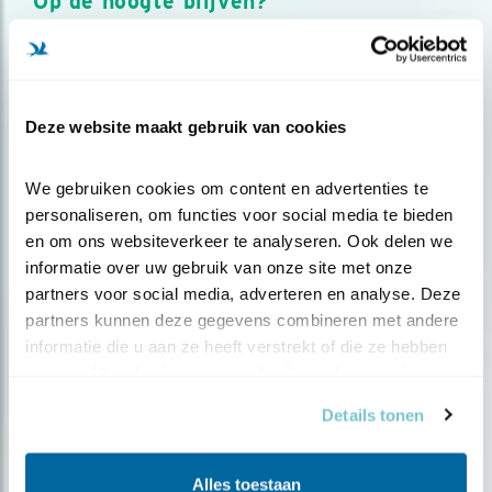
Op de hoogte blijven?
Meld je aan en ontvang nieuws, inspiratie, acties en tips
over vogels en activiteiten van Vogelbescherming.
AANMELDEN VOGELNIEUWS
Deze website maakt gebruik van cookies
Volg ons via social media
We gebruiken cookies om content en advertenties te 
personaliseren, om functies voor social media te bieden 
en om ons websiteverkeer te analyseren. Ook delen we 
informatie over uw gebruik van onze site met onze 
partners voor social media, adverteren en analyse. Deze 
partners kunnen deze gegevens combineren met andere 
informatie die u aan ze heeft verstrekt of die ze hebben 
verzameld op basis van uw gebruik van hun services.
Details tonen
Alles toestaan