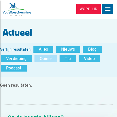
WORD LID
Men
Actueel
Alles
Nieuws
Blog
Verfijn resultaten:
Verdieping
Opinie
Tip
Video
Podcast
Geen resultaten.