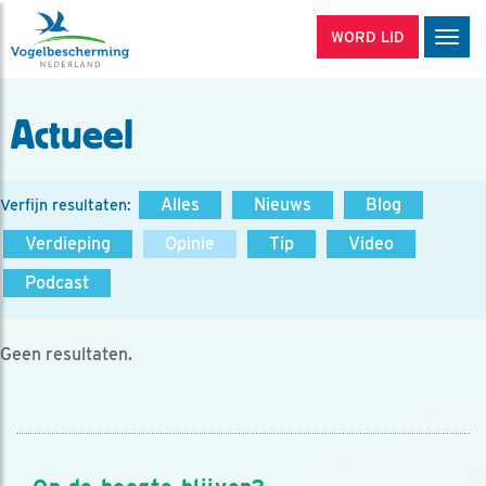
WORD LID
Men
Actueel
Alles
Nieuws
Blog
Verfijn resultaten:
Verdieping
Opinie
Tip
Video
Podcast
Geen resultaten.