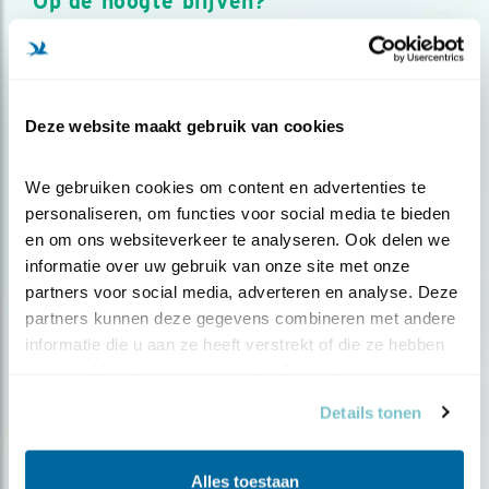
Op de hoogte blijven?
Meld je aan en ontvang nieuws, inspiratie, acties en tips
over vogels en activiteiten van Vogelbescherming.
AANMELDEN VOGELNIEUWS
Deze website maakt gebruik van cookies
Volg ons via social media
We gebruiken cookies om content en advertenties te 
personaliseren, om functies voor social media te bieden 
en om ons websiteverkeer te analyseren. Ook delen we 
informatie over uw gebruik van onze site met onze 
partners voor social media, adverteren en analyse. Deze 
partners kunnen deze gegevens combineren met andere 
informatie die u aan ze heeft verstrekt of die ze hebben 
verzameld op basis van uw gebruik van hun services.
Details tonen
Alles toestaan