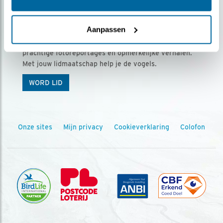
Ontvang 5 x Vogels voor € 36,00 per jaar
Aanpassen
Vogels is het tijdschrift voor onze leden, met
prachtige fotoreportages en opmerkelijke verhalen.
Met jouw lidmaatschap help je de vogels.
WORD LID
Onze sites
Mijn privacy
Cookieverklaring
Colofon