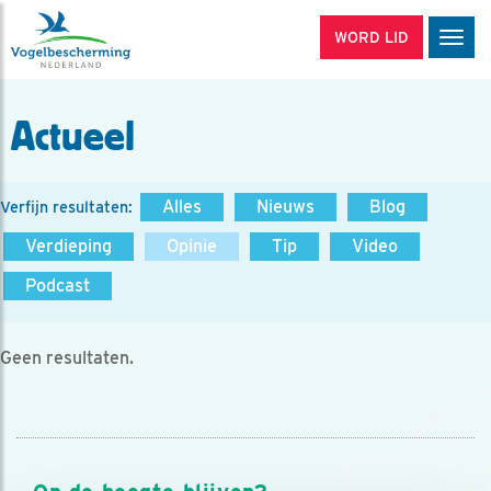
WORD LID
Men
Actueel
Alles
Nieuws
Blog
Verfijn resultaten:
Verdieping
Opinie
Tip
Video
Podcast
Geen resultaten.