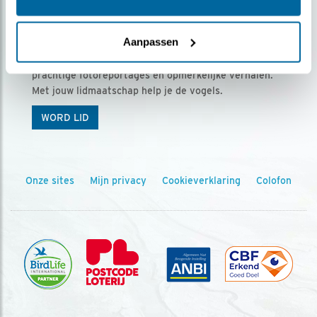
Ontvang 5 x Vogels voor € 36,00 per jaar
Aanpassen
Vogels is het tijdschrift voor onze leden, met
prachtige fotoreportages en opmerkelijke verhalen.
Met jouw lidmaatschap help je de vogels.
WORD LID
Onze sites
Mijn privacy
Cookieverklaring
Colofon