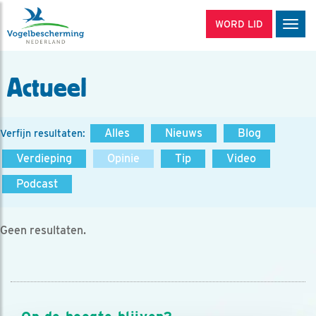
WORD LID
Men
Actueel
Alles
Nieuws
Blog
Verfijn resultaten:
Verdieping
Opinie
Tip
Video
Podcast
Geen resultaten.