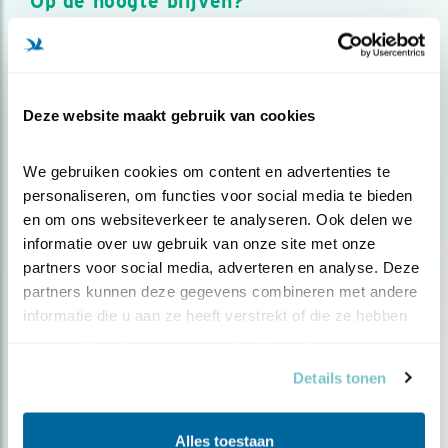
Op de hoogte blijven?
Meld je aan en ontvang nieuws, inspiratie, acties en tips
over vogels en activiteiten van Vogelbescherming.
AANMELDEN VOGELNIEUWS
Deze website maakt gebruik van cookies
Volg ons via social media
We gebruiken cookies om content en advertenties te 
personaliseren, om functies voor social media te bieden 
en om ons websiteverkeer te analyseren. Ook delen we 
informatie over uw gebruik van onze site met onze 
partners voor social media, adverteren en analyse. Deze 
partners kunnen deze gegevens combineren met andere 
informatie die u aan ze heeft verstrekt of die ze hebben 
verzameld op basis van uw gebruik van hun services.
Details tonen
Alles toestaan