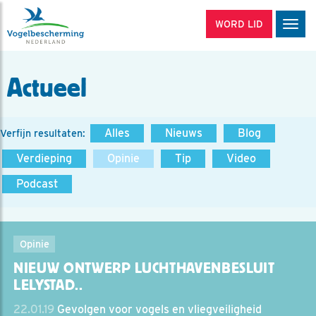
WORD LID
Men
Actueel
Alles
Nieuws
Blog
Verfijn resultaten:
Verdieping
Opinie
Tip
Video
Podcast
Opinie
NIEUW ONTWERP LUCHTHAVENBESLUIT
LELYSTAD..
22.01.19
Gevolgen voor vogels en vliegveiligheid