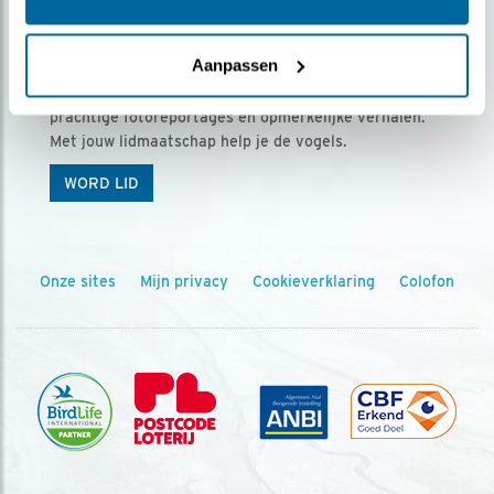
Ontvang 5 x Vogels voor € 36,00 per jaar
Aanpassen
Vogels is het tijdschrift voor onze leden, met
prachtige fotoreportages en opmerkelijke verhalen.
Met jouw lidmaatschap help je de vogels.
WORD LID
Onze sites
Mijn privacy
Cookieverklaring
Colofon