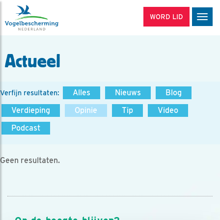
WORD LID
Men
Actueel
Alles
Nieuws
Blog
Verfijn resultaten:
Verdieping
Opinie
Tip
Video
Podcast
Geen resultaten.