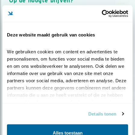
Op de hoogte blijven?
Meld je aan en ontvang nieuws, inspiratie, acties en tips
over vogels en activiteiten van Vogelbescherming.
AANMELDEN VOGELNIEUWS
Deze website maakt gebruik van cookies
Volg ons via social media
We gebruiken cookies om content en advertenties te 
personaliseren, om functies voor social media te bieden 
en om ons websiteverkeer te analyseren. Ook delen we 
informatie over uw gebruik van onze site met onze 
partners voor social media, adverteren en analyse. Deze 
partners kunnen deze gegevens combineren met andere 
informatie die u aan ze heeft verstrekt of die ze hebben 
verzameld op basis van uw gebruik van hun services.
Details tonen
Alles toestaan