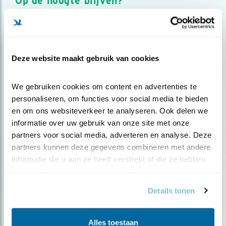
Op de hoogte blijven?
Meld je aan en ontvang nieuws, inspiratie, acties en tips
over vogels en activiteiten van Vogelbescherming.
AANMELDEN VOGELNIEUWS
Deze website maakt gebruik van cookies
Volg ons via social media
We gebruiken cookies om content en advertenties te 
personaliseren, om functies voor social media te bieden 
en om ons websiteverkeer te analyseren. Ook delen we 
informatie over uw gebruik van onze site met onze 
partners voor social media, adverteren en analyse. Deze 
partners kunnen deze gegevens combineren met andere 
informatie die u aan ze heeft verstrekt of die ze hebben 
verzameld op basis van uw gebruik van hun services.
Details tonen
Alles toestaan