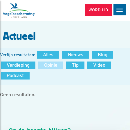
WORD LID
Men
Actueel
Alles
Nieuws
Blog
Verfijn resultaten:
Verdieping
Opinie
Tip
Video
Podcast
Geen resultaten.