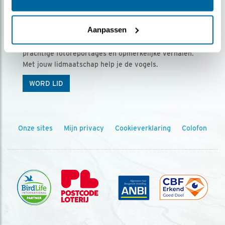
Ontvang 5 x Vogels voor € 36,00 per jaar
Aanpassen
Vogels is het tijdschrift voor onze leden, met
prachtige fotoreportages en opmerkelijke verhalen.
Met jouw lidmaatschap help je de vogels.
WORD LID
Onze sites
Mijn privacy
Cookieverklaring
Colofon