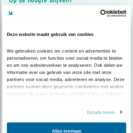
Op de hoogte blijven?
Meld je aan en ontvang nieuws, inspiratie, acties en tips
over vogels en activiteiten van Vogelbescherming.
AANMELDEN VOGELNIEUWS
Deze website maakt gebruik van cookies
Volg ons via social media
We gebruiken cookies om content en advertenties te 
personaliseren, om functies voor social media te bieden 
en om ons websiteverkeer te analyseren. Ook delen we 
informatie over uw gebruik van onze site met onze 
partners voor social media, adverteren en analyse. Deze 
partners kunnen deze gegevens combineren met andere 
informatie die u aan ze heeft verstrekt of die ze hebben 
verzameld op basis van uw gebruik van hun services.
Details tonen
Alles toestaan