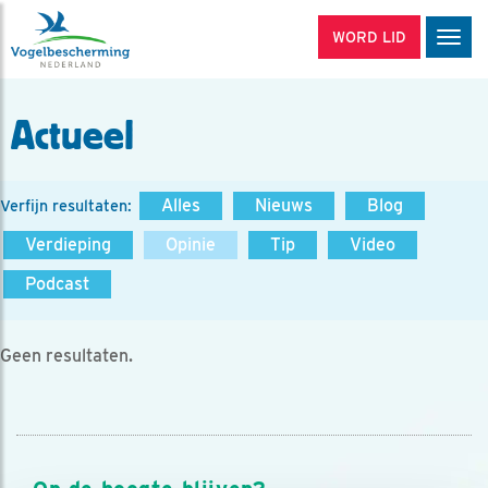
WORD LID
Men
Actueel
Alles
Nieuws
Blog
Verfijn resultaten:
Verdieping
Opinie
Tip
Video
Podcast
Geen resultaten.