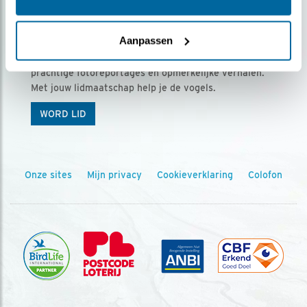
Ontvang 5 x Vogels voor € 36,00 per jaar
Aanpassen
Vogels is het tijdschrift voor onze leden, met
prachtige fotoreportages en opmerkelijke verhalen.
Met jouw lidmaatschap help je de vogels.
WORD LID
Onze sites
Mijn privacy
Cookieverklaring
Colofon