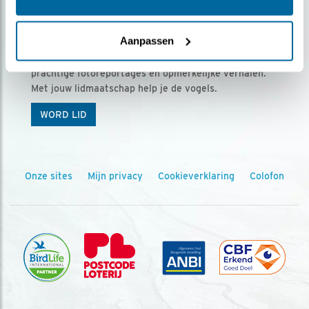
Ontvang 5 x Vogels voor € 36,00 per jaar
Aanpassen
Vogels is het tijdschrift voor onze leden, met
prachtige fotoreportages en opmerkelijke verhalen.
Met jouw lidmaatschap help je de vogels.
WORD LID
Onze sites
Mijn privacy
Cookieverklaring
Colofon