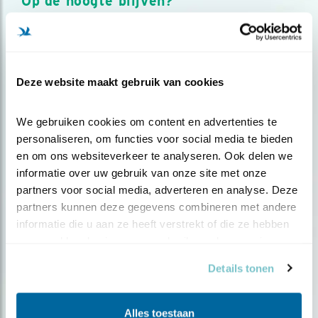
Op de hoogte blijven?
Meld je aan en ontvang nieuws, inspiratie, acties en tips
over vogels en activiteiten van Vogelbescherming.
AANMELDEN VOGELNIEUWS
Deze website maakt gebruik van cookies
Volg ons via social media
We gebruiken cookies om content en advertenties te 
personaliseren, om functies voor social media te bieden 
en om ons websiteverkeer te analyseren. Ook delen we 
informatie over uw gebruik van onze site met onze 
partners voor social media, adverteren en analyse. Deze 
partners kunnen deze gegevens combineren met andere 
informatie die u aan ze heeft verstrekt of die ze hebben 
verzameld op basis van uw gebruik van hun services.
Details tonen
Alles toestaan