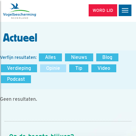
WORD LID
Men
Actueel
Alles
Nieuws
Blog
Verfijn resultaten:
Verdieping
Opinie
Tip
Video
Podcast
Geen resultaten.