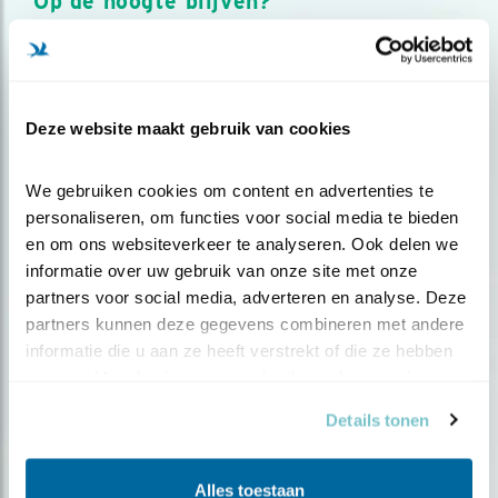
Op de hoogte blijven?
Meld je aan en ontvang nieuws, inspiratie, acties en tips
over vogels en activiteiten van Vogelbescherming.
AANMELDEN VOGELNIEUWS
Deze website maakt gebruik van cookies
Volg ons via social media
We gebruiken cookies om content en advertenties te 
personaliseren, om functies voor social media te bieden 
en om ons websiteverkeer te analyseren. Ook delen we 
informatie over uw gebruik van onze site met onze 
partners voor social media, adverteren en analyse. Deze 
partners kunnen deze gegevens combineren met andere 
informatie die u aan ze heeft verstrekt of die ze hebben 
verzameld op basis van uw gebruik van hun services.
Details tonen
Alles toestaan