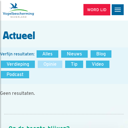
WORD LID
Men
Actueel
Alles
Nieuws
Blog
Verfijn resultaten:
Verdieping
Opinie
Tip
Video
Podcast
Geen resultaten.