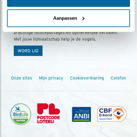
Ontvang 5 x Vogels voor € 36,00 per jaar
Aanpassen
Vogels is het tijdschrift voor onze leden, met
prachtige fotoreportages en opmerkelijke verhalen.
Met jouw lidmaatschap help je de vogels.
WORD LID
Onze sites
Mijn privacy
Cookieverklaring
Colofon