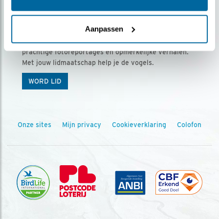
Ontvang 5 x Vogels voor € 36,00 per jaar
Aanpassen
Vogels is het tijdschrift voor onze leden, met
prachtige fotoreportages en opmerkelijke verhalen.
Met jouw lidmaatschap help je de vogels.
WORD LID
Onze sites
Mijn privacy
Cookieverklaring
Colofon