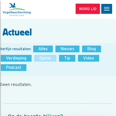
WORD LID
Men
Actueel
Alles
Nieuws
Blog
Verfijn resultaten:
Verdieping
Opinie
Tip
Video
Podcast
Geen resultaten.