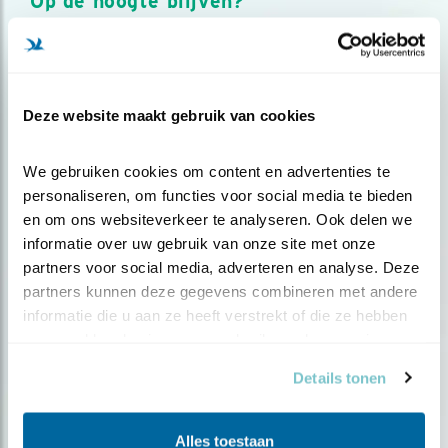
Op de hoogte blijven?
Meld je aan en ontvang nieuws, inspiratie, acties en tips
over vogels en activiteiten van Vogelbescherming.
AANMELDEN VOGELNIEUWS
Deze website maakt gebruik van cookies
Volg ons via social media
We gebruiken cookies om content en advertenties te 
personaliseren, om functies voor social media te bieden 
en om ons websiteverkeer te analyseren. Ook delen we 
informatie over uw gebruik van onze site met onze 
partners voor social media, adverteren en analyse. Deze 
partners kunnen deze gegevens combineren met andere 
informatie die u aan ze heeft verstrekt of die ze hebben 
verzameld op basis van uw gebruik van hun services.
Details tonen
Alles toestaan