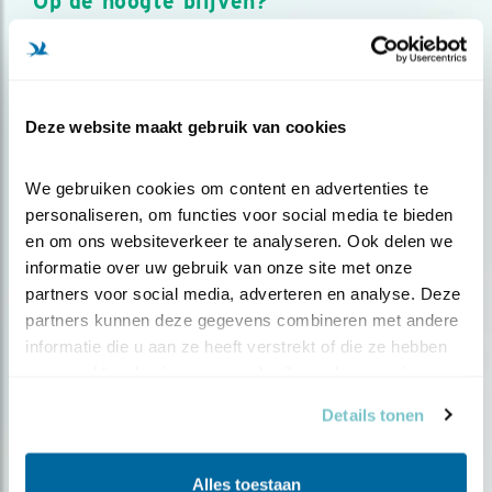
Op de hoogte blijven?
Meld je aan en ontvang nieuws, inspiratie, acties en tips
over vogels en activiteiten van Vogelbescherming.
AANMELDEN VOGELNIEUWS
Deze website maakt gebruik van cookies
Volg ons via social media
We gebruiken cookies om content en advertenties te 
personaliseren, om functies voor social media te bieden 
en om ons websiteverkeer te analyseren. Ook delen we 
informatie over uw gebruik van onze site met onze 
partners voor social media, adverteren en analyse. Deze 
partners kunnen deze gegevens combineren met andere 
informatie die u aan ze heeft verstrekt of die ze hebben 
verzameld op basis van uw gebruik van hun services.
Details tonen
Alles toestaan