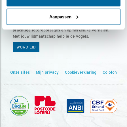
Ontvang 5 x Vogels voor € 36,00 per jaar
Aanpassen
Vogels is het tijdschrift voor onze leden, met
prachtige fotoreportages en opmerkelijke verhalen.
Met jouw lidmaatschap help je de vogels.
WORD LID
Onze sites
Mijn privacy
Cookieverklaring
Colofon