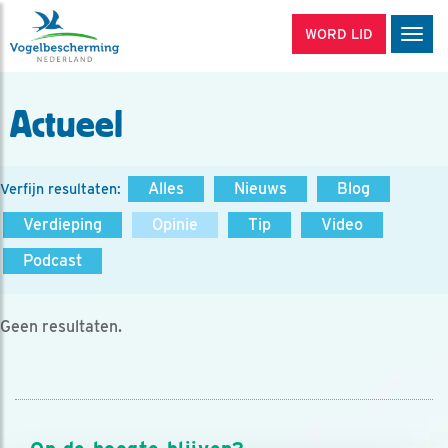
WORD LID
Men
Actueel
Alles
Nieuws
Blog
Verfijn resultaten:
Verdieping
Opinie
Tip
Video
Podcast
Geen resultaten.