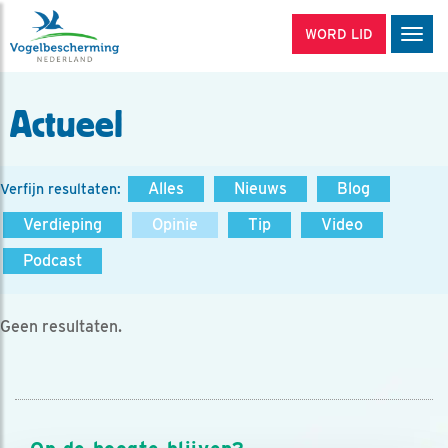
WORD LID
Men
Actueel
Alles
Nieuws
Blog
Verfijn resultaten:
Verdieping
Opinie
Tip
Video
Podcast
Geen resultaten.