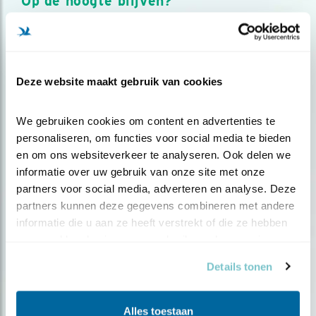
Op de hoogte blijven?
Meld je aan en ontvang nieuws, inspiratie, acties en tips
over vogels en activiteiten van Vogelbescherming.
AANMELDEN VOGELNIEUWS
Deze website maakt gebruik van cookies
Volg ons via social media
We gebruiken cookies om content en advertenties te 
personaliseren, om functies voor social media te bieden 
en om ons websiteverkeer te analyseren. Ook delen we 
informatie over uw gebruik van onze site met onze 
partners voor social media, adverteren en analyse. Deze 
partners kunnen deze gegevens combineren met andere 
informatie die u aan ze heeft verstrekt of die ze hebben 
verzameld op basis van uw gebruik van hun services.
Details tonen
Alles toestaan