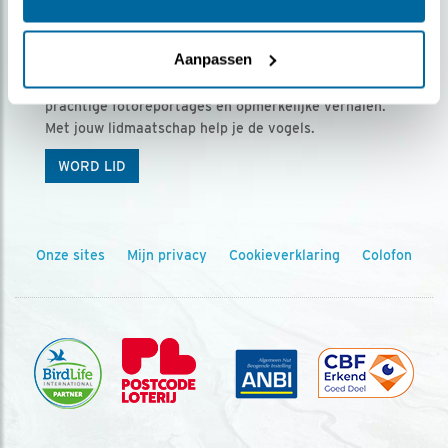
Ontvang 5 x Vogels voor € 36,00 per jaar
Aanpassen
Vogels is het tijdschrift voor onze leden, met
prachtige fotoreportages en opmerkelijke verhalen.
Met jouw lidmaatschap help je de vogels.
WORD LID
Onze sites
Mijn privacy
Cookieverklaring
Colofon