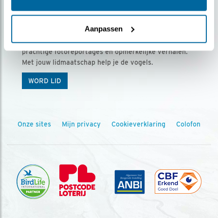
Ontvang 5 x Vogels voor € 36,00 per jaar
Aanpassen
Vogels is het tijdschrift voor onze leden, met
prachtige fotoreportages en opmerkelijke verhalen.
Met jouw lidmaatschap help je de vogels.
WORD LID
Onze sites
Mijn privacy
Cookieverklaring
Colofon