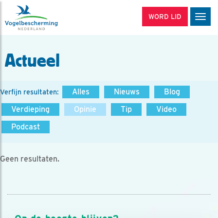
WORD LID
Men
Actueel
Alles
Nieuws
Blog
Verfijn resultaten:
Verdieping
Opinie
Tip
Video
Podcast
Geen resultaten.