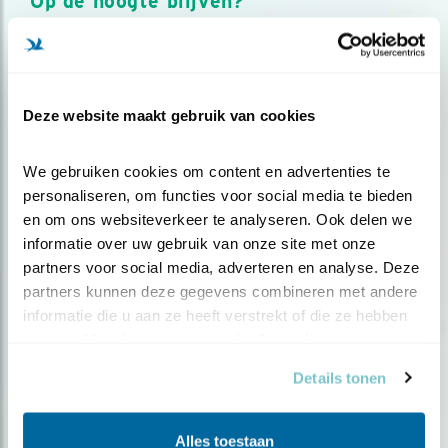
Op de hoogte blijven?
Meld je aan en ontvang nieuws, inspiratie, acties en tips
over vogels en activiteiten van Vogelbescherming.
AANMELDEN VOGELNIEUWS
Deze website maakt gebruik van cookies
Volg ons via social media
We gebruiken cookies om content en advertenties te 
personaliseren, om functies voor social media te bieden 
en om ons websiteverkeer te analyseren. Ook delen we 
informatie over uw gebruik van onze site met onze 
partners voor social media, adverteren en analyse. Deze 
partners kunnen deze gegevens combineren met andere 
informatie die u aan ze heeft verstrekt of die ze hebben 
verzameld op basis van uw gebruik van hun services.
Details tonen
Alles toestaan