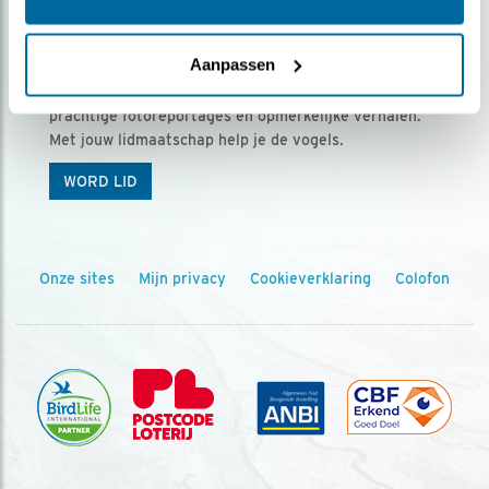
Ontvang 5 x Vogels voor € 36,00 per jaar
Aanpassen
Vogels is het tijdschrift voor onze leden, met
prachtige fotoreportages en opmerkelijke verhalen.
Met jouw lidmaatschap help je de vogels.
WORD LID
Onze sites
Mijn privacy
Cookieverklaring
Colofon