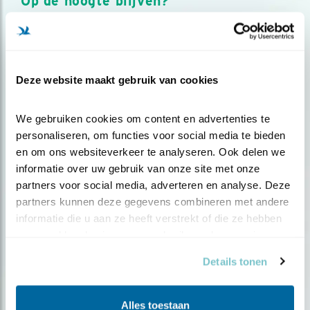
Op de hoogte blijven?
Meld je aan en ontvang nieuws, inspiratie, acties en tips
over vogels en activiteiten van Vogelbescherming.
AANMELDEN VOGELNIEUWS
Deze website maakt gebruik van cookies
Volg ons via social media
We gebruiken cookies om content en advertenties te 
personaliseren, om functies voor social media te bieden 
en om ons websiteverkeer te analyseren. Ook delen we 
informatie over uw gebruik van onze site met onze 
partners voor social media, adverteren en analyse. Deze 
partners kunnen deze gegevens combineren met andere 
informatie die u aan ze heeft verstrekt of die ze hebben 
verzameld op basis van uw gebruik van hun services.
Details tonen
Alles toestaan