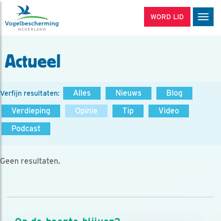
WORD LID
Men
Actueel
Alles
Nieuws
Blog
Verfijn resultaten:
Verdieping
Opinie
Tip
Video
Podcast
Geen resultaten.