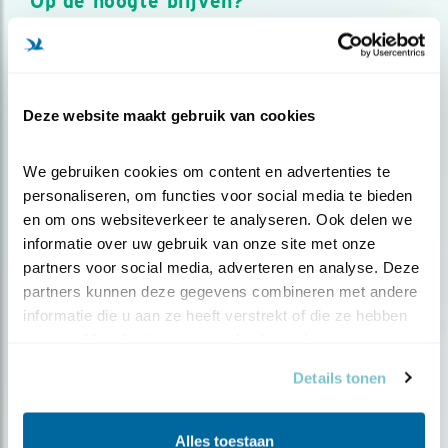
Op de hoogte blijven?
Meld je aan en ontvang nieuws, inspiratie, acties en tips
over vogels en activiteiten van Vogelbescherming.
AANMELDEN VOGELNIEUWS
Deze website maakt gebruik van cookies
Volg ons via social media
We gebruiken cookies om content en advertenties te 
personaliseren, om functies voor social media te bieden 
en om ons websiteverkeer te analyseren. Ook delen we 
informatie over uw gebruik van onze site met onze 
partners voor social media, adverteren en analyse. Deze 
partners kunnen deze gegevens combineren met andere 
informatie die u aan ze heeft verstrekt of die ze hebben 
verzameld op basis van uw gebruik van hun services.
Details tonen
Alles toestaan