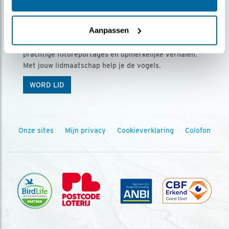
Ontvang 5 x Vogels voor € 36,00 per jaar
Aanpassen
Vogels is het tijdschrift voor onze leden, met
prachtige fotoreportages en opmerkelijke verhalen.
Met jouw lidmaatschap help je de vogels.
WORD LID
Onze sites
Mijn privacy
Cookieverklaring
Colofon