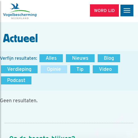
WORD LID
Men
Actueel
Alles
Nieuws
Blog
Verfijn resultaten:
Verdieping
Opinie
Tip
Video
Podcast
Geen resultaten.