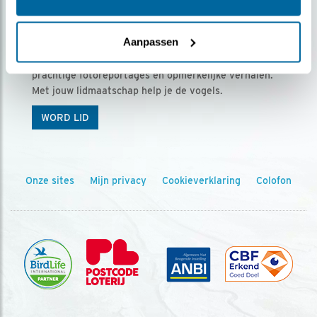
Ontvang 5 x Vogels voor € 36,00 per jaar
Aanpassen
Vogels is het tijdschrift voor onze leden, met
prachtige fotoreportages en opmerkelijke verhalen.
Met jouw lidmaatschap help je de vogels.
WORD LID
Onze sites
Mijn privacy
Cookieverklaring
Colofon