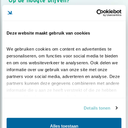
Op de hoogte blijven?
Meld je aan en ontvang nieuws, inspiratie, acties en tips
over vogels en activiteiten van Vogelbescherming.
AANMELDEN VOGELNIEUWS
Deze website maakt gebruik van cookies
Volg ons via social media
We gebruiken cookies om content en advertenties te 
personaliseren, om functies voor social media te bieden 
en om ons websiteverkeer te analyseren. Ook delen we 
informatie over uw gebruik van onze site met onze 
partners voor social media, adverteren en analyse. Deze 
partners kunnen deze gegevens combineren met andere 
informatie die u aan ze heeft verstrekt of die ze hebben 
verzameld op basis van uw gebruik van hun services.
Details tonen
Alles toestaan