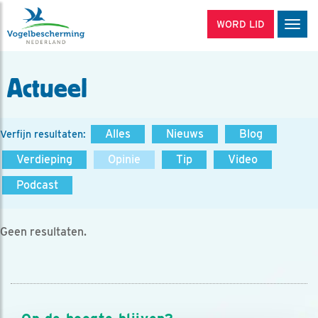
WORD LID
Men
Actueel
Alles
Nieuws
Blog
Verfijn resultaten:
Verdieping
Opinie
Tip
Video
Podcast
Geen resultaten.