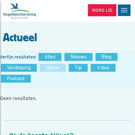
WORD LID
Men
Actueel
Alles
Nieuws
Blog
Verfijn resultaten:
Verdieping
Opinie
Tip
Video
Podcast
Geen resultaten.