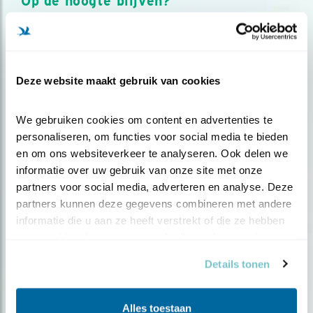
Op de hoogte blijven?
Meld je aan en ontvang nieuws, inspiratie, acties en tips
over vogels en activiteiten van Vogelbescherming.
AANMELDEN VOGELNIEUWS
Deze website maakt gebruik van cookies
Volg ons via social media
We gebruiken cookies om content en advertenties te 
personaliseren, om functies voor social media te bieden 
en om ons websiteverkeer te analyseren. Ook delen we 
informatie over uw gebruik van onze site met onze 
partners voor social media, adverteren en analyse. Deze 
partners kunnen deze gegevens combineren met andere 
informatie die u aan ze heeft verstrekt of die ze hebben 
verzameld op basis van uw gebruik van hun services.
Details tonen
Alles toestaan