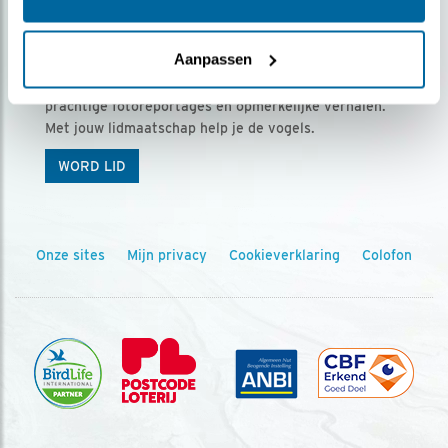
Ontvang 5 x Vogels voor € 36,00 per jaar
Aanpassen
Vogels is het tijdschrift voor onze leden, met
prachtige fotoreportages en opmerkelijke verhalen.
Met jouw lidmaatschap help je de vogels.
WORD LID
Onze sites
Mijn privacy
Cookieverklaring
Colofon