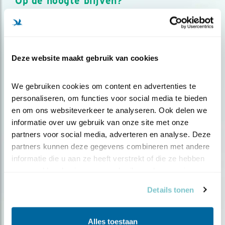
Op de hoogte blijven?
Meld je aan en ontvang nieuws, inspiratie, acties en tips
over vogels en activiteiten van Vogelbescherming.
AANMELDEN VOGELNIEUWS
Deze website maakt gebruik van cookies
Volg ons via social media
We gebruiken cookies om content en advertenties te 
personaliseren, om functies voor social media te bieden 
en om ons websiteverkeer te analyseren. Ook delen we 
informatie over uw gebruik van onze site met onze 
partners voor social media, adverteren en analyse. Deze 
partners kunnen deze gegevens combineren met andere 
informatie die u aan ze heeft verstrekt of die ze hebben 
verzameld op basis van uw gebruik van hun services.
Details tonen
Alles toestaan