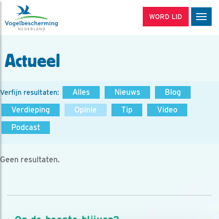
WORD LID
Men
Actueel
Alles
Nieuws
Blog
Verfijn resultaten:
Verdieping
Opinie
Tip
Video
Podcast
Geen resultaten.