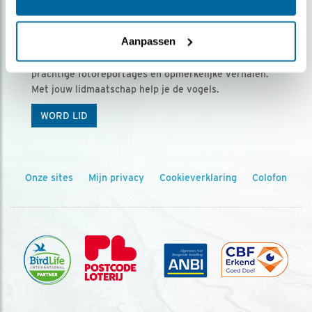
Ontvang 5 x Vogels voor € 36,00 per jaar
Aanpassen
Vogels is het tijdschrift voor onze leden, met
prachtige fotoreportages en opmerkelijke verhalen.
Met jouw lidmaatschap help je de vogels.
WORD LID
Onze sites
Mijn privacy
Cookieverklaring
Colofon