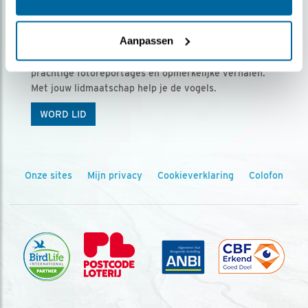
Ontvang 5 x Vogels voor € 36,00 per jaar
Aanpassen
Vogels is het tijdschrift voor onze leden, met
prachtige fotoreportages en opmerkelijke verhalen.
Met jouw lidmaatschap help je de vogels.
WORD LID
Onze sites
Mijn privacy
Cookieverklaring
Colofon