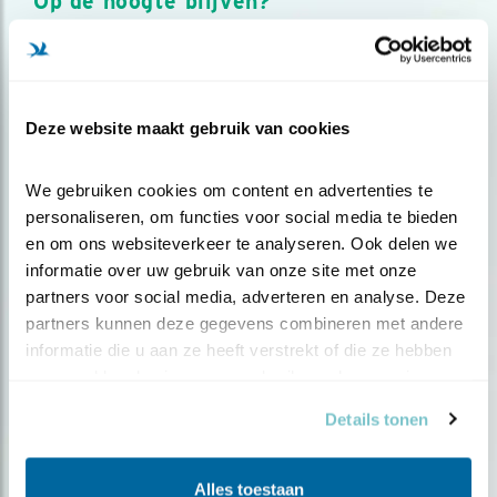
Op de hoogte blijven?
Meld je aan en ontvang nieuws, inspiratie, acties en tips
over vogels en activiteiten van Vogelbescherming.
AANMELDEN VOGELNIEUWS
Deze website maakt gebruik van cookies
Volg ons via social media
We gebruiken cookies om content en advertenties te 
personaliseren, om functies voor social media te bieden 
en om ons websiteverkeer te analyseren. Ook delen we 
informatie over uw gebruik van onze site met onze 
partners voor social media, adverteren en analyse. Deze 
partners kunnen deze gegevens combineren met andere 
informatie die u aan ze heeft verstrekt of die ze hebben 
verzameld op basis van uw gebruik van hun services.
Details tonen
Alles toestaan