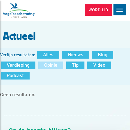
WORD LID
Men
Actueel
Alles
Nieuws
Blog
Verfijn resultaten:
Verdieping
Opinie
Tip
Video
Podcast
Geen resultaten.