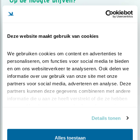
Op de hoogte blijven?
Meld je aan en ontvang nieuws, inspiratie, acties en tips
over vogels en activiteiten van Vogelbescherming.
AANMELDEN VOGELNIEUWS
Deze website maakt gebruik van cookies
Volg ons via social media
We gebruiken cookies om content en advertenties te 
personaliseren, om functies voor social media te bieden 
en om ons websiteverkeer te analyseren. Ook delen we 
informatie over uw gebruik van onze site met onze 
partners voor social media, adverteren en analyse. Deze 
partners kunnen deze gegevens combineren met andere 
informatie die u aan ze heeft verstrekt of die ze hebben 
verzameld op basis van uw gebruik van hun services.
Details tonen
Alles toestaan