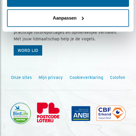
Ontvang 5 x Vogels voor € 36,00 per jaar
Aanpassen
Vogels is het tijdschrift voor onze leden, met
prachtige fotoreportages en opmerkelijke verhalen.
Met jouw lidmaatschap help je de vogels.
WORD LID
Onze sites
Mijn privacy
Cookieverklaring
Colofon