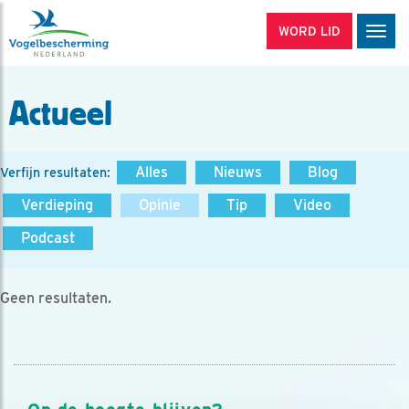
WORD LID
Men
Actueel
Alles
Nieuws
Blog
Verfijn resultaten:
Verdieping
Opinie
Tip
Video
Podcast
Geen resultaten.