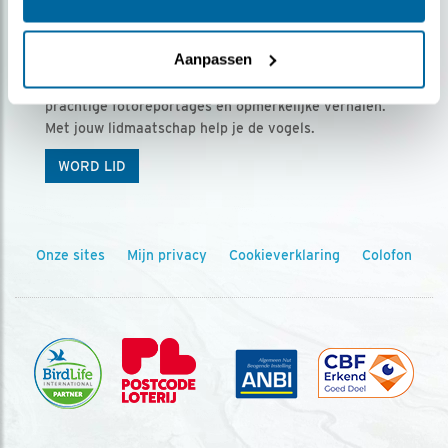
Ontvang 5 x Vogels voor € 36,00 per jaar
Aanpassen
Vogels is het tijdschrift voor onze leden, met
prachtige fotoreportages en opmerkelijke verhalen.
Met jouw lidmaatschap help je de vogels.
WORD LID
Onze sites
Mijn privacy
Cookieverklaring
Colofon