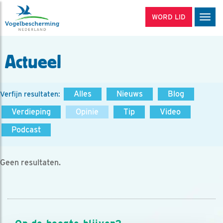
WORD LID
Men
Actueel
Alles
Nieuws
Blog
Verfijn resultaten:
Verdieping
Opinie
Tip
Video
Podcast
Geen resultaten.