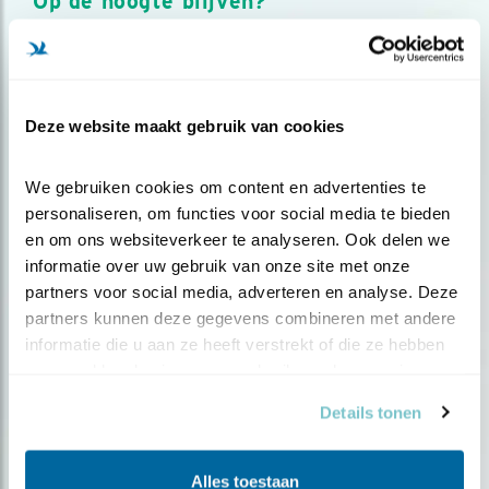
Op de hoogte blijven?
Meld je aan en ontvang nieuws, inspiratie, acties en tips
over vogels en activiteiten van Vogelbescherming.
AANMELDEN VOGELNIEUWS
Deze website maakt gebruik van cookies
Volg ons via social media
We gebruiken cookies om content en advertenties te 
personaliseren, om functies voor social media te bieden 
en om ons websiteverkeer te analyseren. Ook delen we 
informatie over uw gebruik van onze site met onze 
partners voor social media, adverteren en analyse. Deze 
partners kunnen deze gegevens combineren met andere 
informatie die u aan ze heeft verstrekt of die ze hebben 
verzameld op basis van uw gebruik van hun services.
Details tonen
Alles toestaan