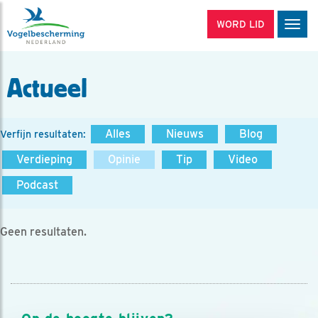
WORD LID
Men
Actueel
Alles
Nieuws
Blog
Verfijn resultaten:
Verdieping
Opinie
Tip
Video
Podcast
Geen resultaten.