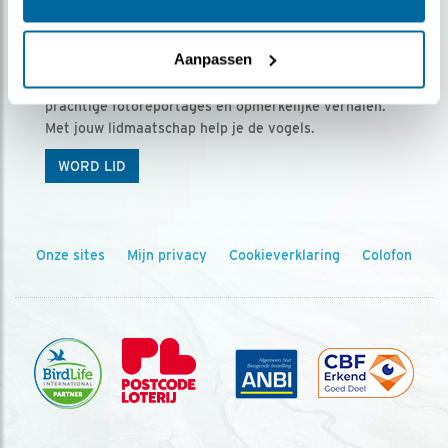
Ontvang 5 x Vogels voor € 36,00 per jaar
Aanpassen
Vogels is het tijdschrift voor onze leden, met
prachtige fotoreportages en opmerkelijke verhalen.
Met jouw lidmaatschap help je de vogels.
WORD LID
Onze sites
Mijn privacy
Cookieverklaring
Colofon