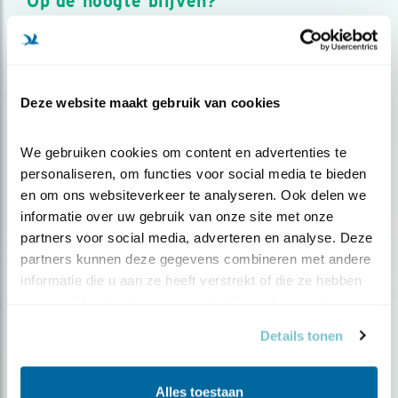
Op de hoogte blijven?
Meld je aan en ontvang nieuws, inspiratie, acties en tips
over vogels en activiteiten van Vogelbescherming.
AANMELDEN VOGELNIEUWS
Deze website maakt gebruik van cookies
Volg ons via social media
We gebruiken cookies om content en advertenties te 
personaliseren, om functies voor social media te bieden 
en om ons websiteverkeer te analyseren. Ook delen we 
informatie over uw gebruik van onze site met onze 
partners voor social media, adverteren en analyse. Deze 
partners kunnen deze gegevens combineren met andere 
informatie die u aan ze heeft verstrekt of die ze hebben 
verzameld op basis van uw gebruik van hun services.
Details tonen
Alles toestaan