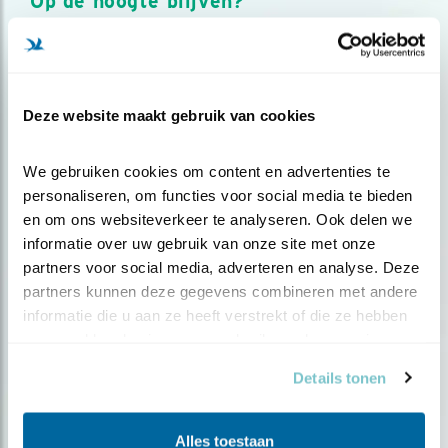
Op de hoogte blijven?
Meld je aan en ontvang nieuws, inspiratie, acties en tips
over vogels en activiteiten van Vogelbescherming.
AANMELDEN VOGELNIEUWS
Deze website maakt gebruik van cookies
Volg ons via social media
We gebruiken cookies om content en advertenties te 
personaliseren, om functies voor social media te bieden 
en om ons websiteverkeer te analyseren. Ook delen we 
informatie over uw gebruik van onze site met onze 
partners voor social media, adverteren en analyse. Deze 
partners kunnen deze gegevens combineren met andere 
informatie die u aan ze heeft verstrekt of die ze hebben 
verzameld op basis van uw gebruik van hun services.
Details tonen
Alles toestaan