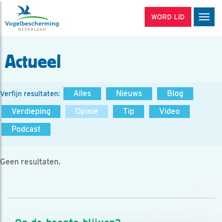
WORD LID
Men
Actueel
Alles
Nieuws
Blog
Verfijn resultaten:
Verdieping
Opinie
Tip
Video
Podcast
Geen resultaten.