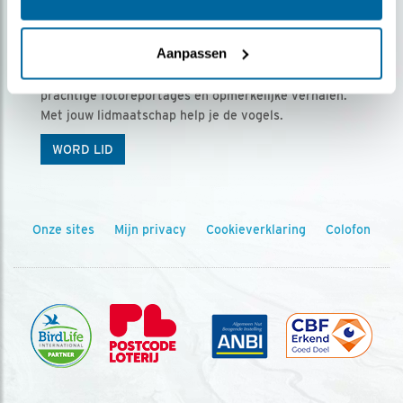
Ontvang 5 x Vogels voor € 36,00 per jaar
Aanpassen
Vogels is het tijdschrift voor onze leden, met
prachtige fotoreportages en opmerkelijke verhalen.
Met jouw lidmaatschap help je de vogels.
WORD LID
Onze sites
Mijn privacy
Cookieverklaring
Colofon