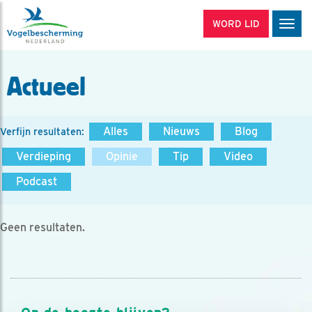
WORD LID
Men
Actueel
Alles
Nieuws
Blog
Verfijn resultaten:
Verdieping
Opinie
Tip
Video
Podcast
Geen resultaten.