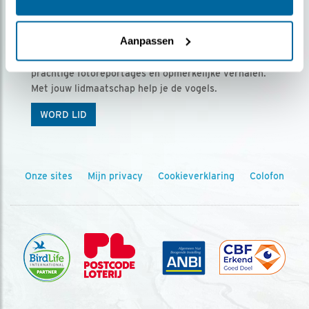
Ontvang 5 x Vogels voor € 36,00 per jaar
Aanpassen
Vogels is het tijdschrift voor onze leden, met
prachtige fotoreportages en opmerkelijke verhalen.
Met jouw lidmaatschap help je de vogels.
WORD LID
Onze sites
Mijn privacy
Cookieverklaring
Colofon