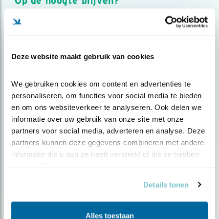
Op de hoogte blijven?
Meld je aan en ontvang nieuws, inspiratie, acties en tips
over vogels en activiteiten van Vogelbescherming.
AANMELDEN VOGELNIEUWS
Deze website maakt gebruik van cookies
Volg ons via social media
We gebruiken cookies om content en advertenties te 
personaliseren, om functies voor social media te bieden 
en om ons websiteverkeer te analyseren. Ook delen we 
informatie over uw gebruik van onze site met onze 
partners voor social media, adverteren en analyse. Deze 
partners kunnen deze gegevens combineren met andere 
informatie die u aan ze heeft verstrekt of die ze hebben 
verzameld op basis van uw gebruik van hun services.
Details tonen
Alles toestaan