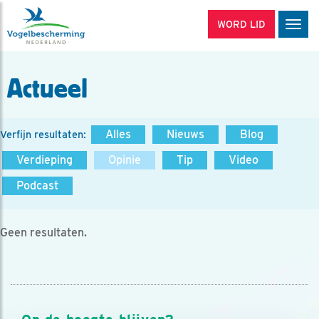
WORD LID
Men
Actueel
Alles
Nieuws
Blog
Verfijn resultaten:
Verdieping
Opinie
Tip
Video
Podcast
Geen resultaten.