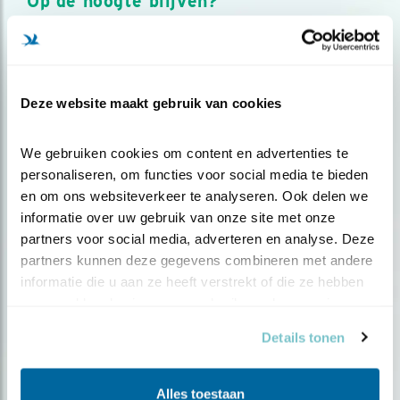
Op de hoogte blijven?
Meld je aan en ontvang nieuws, inspiratie, acties en tips
over vogels en activiteiten van Vogelbescherming.
AANMELDEN VOGELNIEUWS
Deze website maakt gebruik van cookies
Volg ons via social media
We gebruiken cookies om content en advertenties te 
personaliseren, om functies voor social media te bieden 
en om ons websiteverkeer te analyseren. Ook delen we 
informatie over uw gebruik van onze site met onze 
partners voor social media, adverteren en analyse. Deze 
partners kunnen deze gegevens combineren met andere 
informatie die u aan ze heeft verstrekt of die ze hebben 
verzameld op basis van uw gebruik van hun services.
Details tonen
Alles toestaan