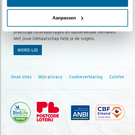
Ontvang 5 x Vogels voor € 36,00 per jaar
Aanpassen
Vogels is het tijdschrift voor onze leden, met
prachtige fotoreportages en opmerkelijke verhalen.
Met jouw lidmaatschap help je de vogels.
WORD LID
Onze sites
Mijn privacy
Cookieverklaring
Colofon