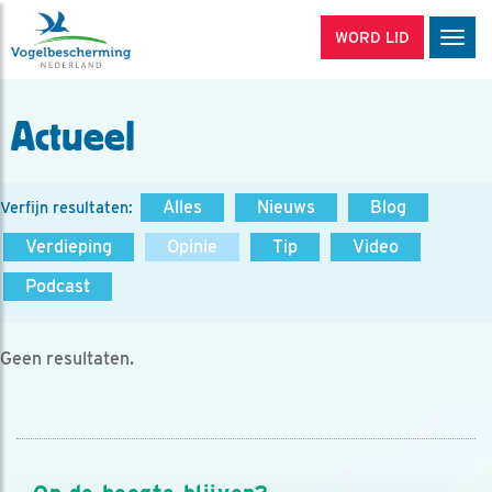
WORD LID
Men
Actueel
Alles
Nieuws
Blog
Verfijn resultaten:
Verdieping
Opinie
Tip
Video
Podcast
Geen resultaten.