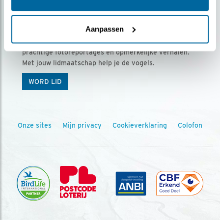
Ontvang 5 x Vogels voor € 36,00 per jaar
Aanpassen
Vogels is het tijdschrift voor onze leden, met
prachtige fotoreportages en opmerkelijke verhalen.
Met jouw lidmaatschap help je de vogels.
WORD LID
Onze sites
Mijn privacy
Cookieverklaring
Colofon