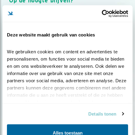
Op de hoogte blijven?
Meld je aan en ontvang nieuws, inspiratie, acties en tips
over vogels en activiteiten van Vogelbescherming.
AANMELDEN VOGELNIEUWS
Deze website maakt gebruik van cookies
Volg ons via social media
We gebruiken cookies om content en advertenties te 
personaliseren, om functies voor social media te bieden 
en om ons websiteverkeer te analyseren. Ook delen we 
informatie over uw gebruik van onze site met onze 
partners voor social media, adverteren en analyse. Deze 
partners kunnen deze gegevens combineren met andere 
informatie die u aan ze heeft verstrekt of die ze hebben 
verzameld op basis van uw gebruik van hun services.
Details tonen
Alles toestaan