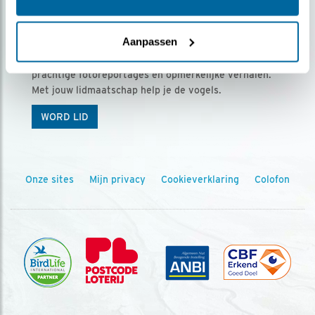
Ontvang 5 x Vogels voor € 36,00 per jaar
Aanpassen
Vogels is het tijdschrift voor onze leden, met
prachtige fotoreportages en opmerkelijke verhalen.
Met jouw lidmaatschap help je de vogels.
WORD LID
Onze sites
Mijn privacy
Cookieverklaring
Colofon