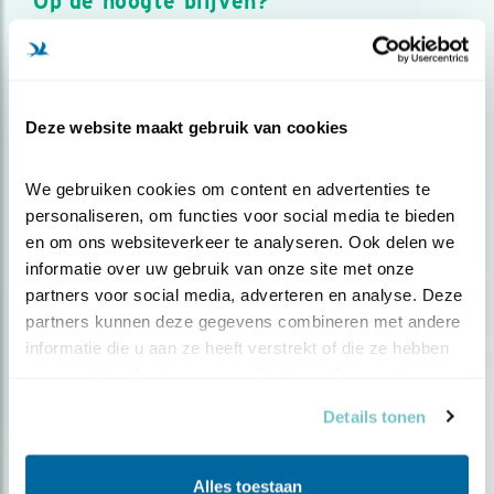
Op de hoogte blijven?
Meld je aan en ontvang nieuws, inspiratie, acties en tips
over vogels en activiteiten van Vogelbescherming.
AANMELDEN VOGELNIEUWS
Deze website maakt gebruik van cookies
Volg ons via social media
We gebruiken cookies om content en advertenties te 
personaliseren, om functies voor social media te bieden 
en om ons websiteverkeer te analyseren. Ook delen we 
informatie over uw gebruik van onze site met onze 
partners voor social media, adverteren en analyse. Deze 
partners kunnen deze gegevens combineren met andere 
informatie die u aan ze heeft verstrekt of die ze hebben 
verzameld op basis van uw gebruik van hun services.
Details tonen
Alles toestaan