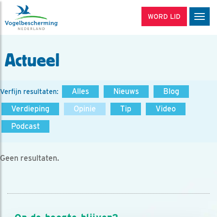
WORD LID
Men
Actueel
Alles
Nieuws
Blog
Verfijn resultaten:
Verdieping
Opinie
Tip
Video
Podcast
Geen resultaten.