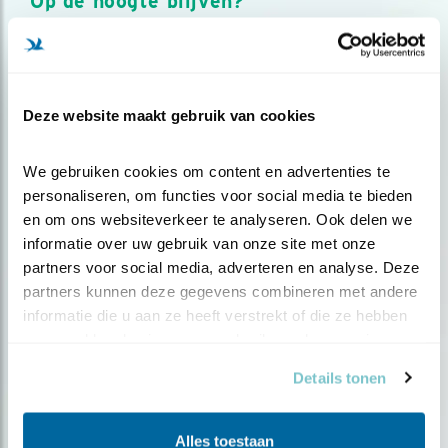
Op de hoogte blijven?
Meld je aan en ontvang nieuws, inspiratie, acties en tips
over vogels en activiteiten van Vogelbescherming.
AANMELDEN VOGELNIEUWS
Deze website maakt gebruik van cookies
Volg ons via social media
We gebruiken cookies om content en advertenties te 
personaliseren, om functies voor social media te bieden 
en om ons websiteverkeer te analyseren. Ook delen we 
informatie over uw gebruik van onze site met onze 
partners voor social media, adverteren en analyse. Deze 
partners kunnen deze gegevens combineren met andere 
informatie die u aan ze heeft verstrekt of die ze hebben 
verzameld op basis van uw gebruik van hun services.
Details tonen
Alles toestaan