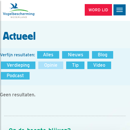
WORD LID
Men
Actueel
Alles
Nieuws
Blog
Verfijn resultaten:
Verdieping
Opinie
Tip
Video
Podcast
Geen resultaten.