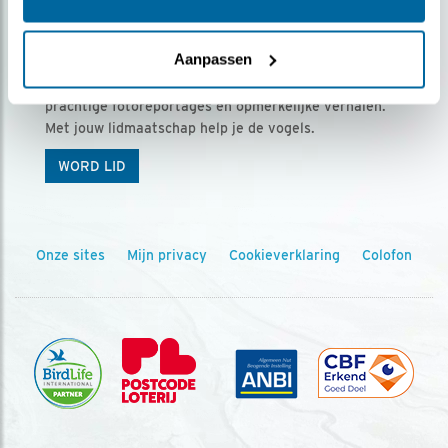
Ontvang 5 x Vogels voor € 36,00 per jaar
Aanpassen
Vogels is het tijdschrift voor onze leden, met
prachtige fotoreportages en opmerkelijke verhalen.
Met jouw lidmaatschap help je de vogels.
WORD LID
Onze sites
Mijn privacy
Cookieverklaring
Colofon