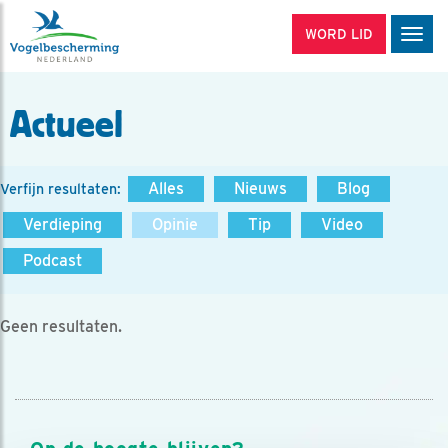
WORD LID
Men
Actueel
Alles
Nieuws
Blog
Verfijn resultaten:
Verdieping
Opinie
Tip
Video
Podcast
Geen resultaten.