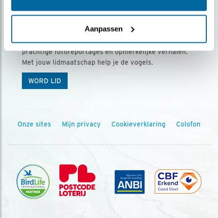
Ontvang 5 x Vogels voor € 36,00 per jaar
Aanpassen
Vogels is het tijdschrift voor onze leden, met
prachtige fotoreportages en opmerkelijke verhalen.
Met jouw lidmaatschap help je de vogels.
WORD LID
Onze sites
Mijn privacy
Cookieverklaring
Colofon