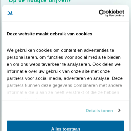
Op de hoogte blijven?
Meld je aan en ontvang nieuws, inspiratie, acties en tips
over vogels en activiteiten van Vogelbescherming.
AANMELDEN VOGELNIEUWS
Deze website maakt gebruik van cookies
Volg ons via social media
We gebruiken cookies om content en advertenties te 
personaliseren, om functies voor social media te bieden 
en om ons websiteverkeer te analyseren. Ook delen we 
informatie over uw gebruik van onze site met onze 
partners voor social media, adverteren en analyse. Deze 
partners kunnen deze gegevens combineren met andere 
informatie die u aan ze heeft verstrekt of die ze hebben 
verzameld op basis van uw gebruik van hun services.
Details tonen
Alles toestaan