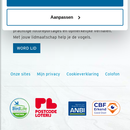
Ontvang 5 x Vogels voor € 36,00 per jaar
Aanpassen
Vogels is het tijdschrift voor onze leden, met
prachtige fotoreportages en opmerkelijke verhalen.
Met jouw lidmaatschap help je de vogels.
WORD LID
Onze sites
Mijn privacy
Cookieverklaring
Colofon