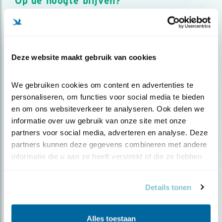
Op de hoogte blijven?
Meld je aan en ontvang nieuws, inspiratie, acties en tips
over vogels en activiteiten van Vogelbescherming.
AANMELDEN VOGELNIEUWS
Deze website maakt gebruik van cookies
Volg ons via social media
We gebruiken cookies om content en advertenties te 
personaliseren, om functies voor social media te bieden 
en om ons websiteverkeer te analyseren. Ook delen we 
informatie over uw gebruik van onze site met onze 
partners voor social media, adverteren en analyse. Deze 
partners kunnen deze gegevens combineren met andere 
informatie die u aan ze heeft verstrekt of die ze hebben 
verzameld op basis van uw gebruik van hun services.
Details tonen
Alles toestaan