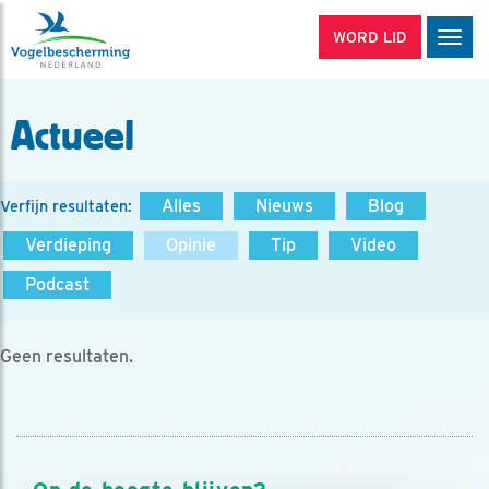
WORD LID
Men
Actueel
Alles
Nieuws
Blog
Verfijn resultaten:
Verdieping
Opinie
Tip
Video
Podcast
Geen resultaten.